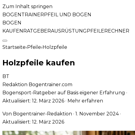
Zum Inhalt springen
BOGENTRAINER
PFEIL UND BOGEN
BOGEN
KAUFEN
RATGEBER
AUSRÜSTUNG
PFEILE
RECHNER
Startseite
›
Pfeile
›
Holzpfeile
Holzpfeile kaufen
BT
Redaktion Bogentrainer.com
Bogensport-Ratgeber auf Basis eigener Erfahrung
·
Aktualisiert:
12. März 2026
·
Mehr erfahren
Von
Bogentrainer-Redaktion
·
1. November 2024
·
Aktualisiert:
12. März 2026