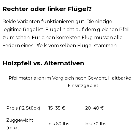
Rechter oder linker Flügel?
Beide Varianten funktionieren gut. Die einzige
legitime Regel ist, Flügel nicht auf dem gleichen Pfeil
zu mischen. Für einen korrekten Flug müssen alle
Federn eines Pfeils vom selben Flügel stammen.
Holzpfeil vs. Alternativen
Pfeilmaterialien im Vergleich nach Gewicht, Haltbarkeit
Einsatzgebiet
Kriterium
Holzpfeil
Aluminiumpfeil
Preis (12 Stück)
15–35 €
20–40 €
Zuggewicht
bis 60 lbs
bis 70 lbs
b
(max.)