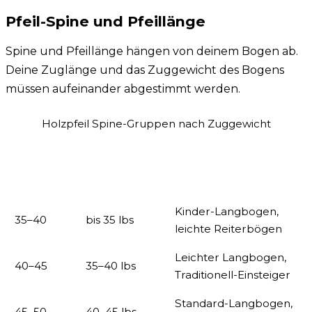
Pfeil-Spine und Pfeillänge
Spine und Pfeillänge hängen von deinem Bogen ab.
Deine Zuglänge und das Zuggewicht des Bogens
müssen aufeinander abgestimmt werden.
Holzpfeil Spine-Gruppen nach Zuggewicht
Spine-
Geeignetes
Gruppe
Typische Bögen
Zuggewicht
(lbs)
Kinder-Langbogen,
35–40
bis 35 lbs
leichte Reiterbögen
Leichter Langbogen,
40–45
35–40 lbs
Traditionell-Einsteiger
Standard-Langbogen,
45–50
40–45 lbs