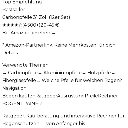
Top Empfehlung
Bestseller
Carbonpfeile 31 Zoll (12er Set)
★★★★
☆
(
4.500+
)
20–45 €
Bei Amazon ansehen →
* Amazon-Partnerlink. Keine Mehrkosten für dich.
Details
Verwandte Themen
→
Carbonpfeile
→
Aluminiumpfeile
→
Holzpfeile
→
Fiberglaspfeile
→
Welche Pfeile für welchen Bogen?
Navigation
Bogen kaufen
Ratgeber
Ausrüstung
Pfeile
Rechner
BOGENTRAINER
Ratgeber, Kaufberatung und interaktive Rechner für
Bogenschützen — von Anfänger bis