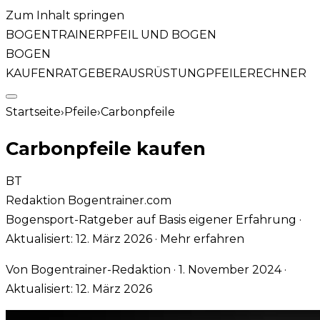
Zum Inhalt springen
BOGENTRAINER
PFEIL UND BOGEN
BOGEN
KAUFEN
RATGEBER
AUSRÜSTUNG
PFEILE
RECHNER
Startseite
›
Pfeile
›
Carbonpfeile
Carbonpfeile kaufen
BT
Redaktion Bogentrainer.com
Bogensport-Ratgeber auf Basis eigener Erfahrung
·
Aktualisiert:
12. März 2026
·
Mehr erfahren
Von
Bogentrainer-Redaktion
·
1. November 2024
·
Aktualisiert:
12. März 2026