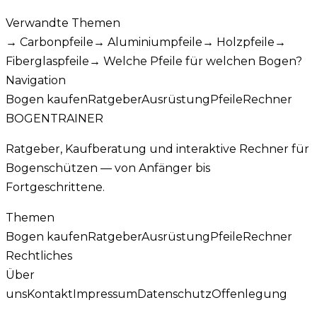
Verwandte Themen
→
Carbonpfeile
→
Aluminiumpfeile
→
Holzpfeile
→
Fiberglaspfeile
→
Welche Pfeile für welchen Bogen?
Navigation
Bogen kaufen
Ratgeber
Ausrüstung
Pfeile
Rechner
BOGENTRAINER
Ratgeber, Kaufberatung und interaktive Rechner für
Bogenschützen — von Anfänger bis
Fortgeschrittene.
Themen
Bogen kaufen
Ratgeber
Ausrüstung
Pfeile
Rechner
Rechtliches
Über
uns
Kontakt
Impressum
Datenschutz
Offenlegung