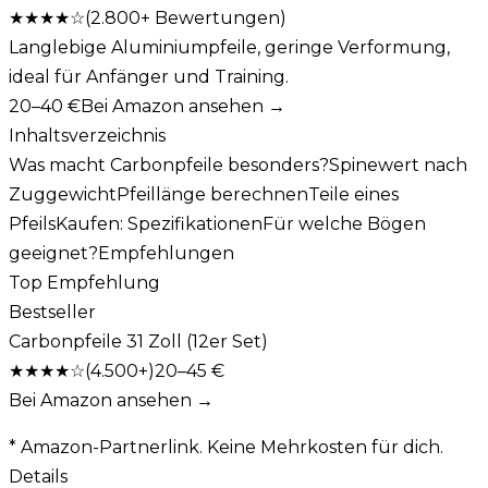
★★★★
☆
(
2.800+
Bewertungen)
Langlebige Aluminiumpfeile, geringe Verformung,
ideal für Anfänger und Training.
20–40 €
Bei Amazon ansehen →
Inhaltsverzeichnis
Was macht Carbonpfeile besonders?
Spinewert nach
Zuggewicht
Pfeillänge berechnen
Teile eines
Pfeils
Kaufen: Spezifikationen
Für welche Bögen
geeignet?
Empfehlungen
Top Empfehlung
Bestseller
Carbonpfeile 31 Zoll (12er Set)
★★★★
☆
(
4.500+
)
20–45 €
Bei Amazon ansehen →
* Amazon-Partnerlink. Keine Mehrkosten für dich.
Details