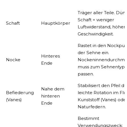
Bestandteil
Position
Funktion
Träger aller Teile. Dün
Schaft = weniger
Schaft
Hauptkörper
Luftwiderstand, höher
Geschwindigkeit.
Rastet in den Nockpu
der Sehne ein.
Hinteres
Nocke
Nockeninnendurchme
Ende
muss zum Sehnentyp
passen.
Stabilisiert den Pfeil d
Nahe dem
Befiederung
leichte Rotation im Flu
hinteren
(Vanes)
Kunststoff (Vanes) ode
Ende
Naturfedern.
Bestimmt
Verwendungszweck: